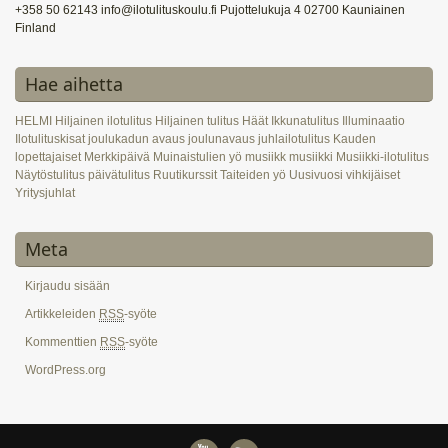
+358 50 62143 info@ilotulituskoulu.fi Pujottelukuja 4 02700 Kauniainen
Finland
Hae aihetta
HELMI
Hiljainen ilotulitus
Hiljainen tulitus
Häät
Ikkunatulitus
Illuminaatio
Ilotulituskisat
joulukadun avaus
joulunavaus
juhlailotulitus
Kauden
lopettajaiset
Merkkipäivä
Muinaistulien yö
musiikk
musiikki
Musiikki-ilotulitus
Näytöstulitus
päivätulitus
Ruutikurssit
Taiteiden yö
Uusivuosi
vihkijäiset
Yritysjuhlat
Meta
Kirjaudu sisään
Artikkeleiden
RSS
-syöte
Kommenttien
RSS
-syöte
WordPress.org