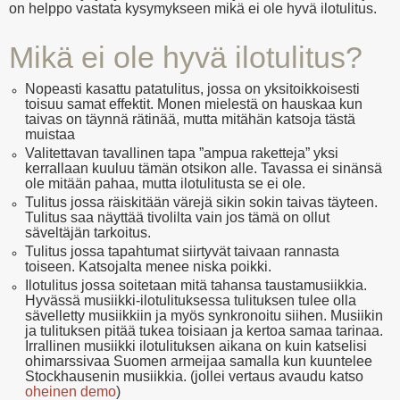
on helppo vastata kysymykseen mikä ei ole hyvä ilotulitus.
Mikä ei ole hyvä ilotulitus?
Nopeasti kasattu patatulitus, jossa on yksitoikkoisesti
toisuu samat effektit. Monen mielestä on hauskaa kun
taivas on täynnä rätinää, mutta mitähän katsoja tästä
muistaa
Valitettavan tavallinen tapa ”ampua raketteja” yksi
kerrallaan kuuluu tämän otsikon alle. Tavassa ei sinänsä
ole mitään pahaa, mutta ilotulitusta se ei ole.
Tulitus jossa räiskitään värejä sikin sokin taivas täyteen.
Tulitus saa näyttää tivolilta vain jos tämä on ollut
säveltäjän tarkoitus.
Tulitus jossa tapahtumat siirtyvät taivaan rannasta
toiseen. Katsojalta menee niska poikki.
Ilotulitus jossa soitetaan mitä tahansa taustamusiikkia.
Hyvässä musiikki-ilotulituksessa tulituksen tulee olla
sävelletty musiikkiin ja myös synkronoitu siihen. Musiikin
ja tulituksen pitää tukea toisiaan ja kertoa samaa tarinaa.
Irrallinen musiikki ilotulituksen aikana on kuin katselisi
ohimarssivaa Suomen armeijaa samalla kun kuuntelee
Stockhausenin musiikkia. (jollei vertaus avaudu katso
oheinen demo
)