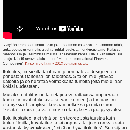
Nykyään ammutaan ilotulituksia joka maailman kolkassa juhlistamaan häitä,
uutta vuotta, uskonnollisia pyhiä, juhlallisuuksia, merkkipäiviä jne. Kaikissa
maanosissa ja useimmissa maissa järjestetään kansallisia ja kansainvälisiä
kisoja. Näistä arvovaltaisin lienee ” Montreal International Fireworks
Competition”.
Katso mielellään v 2013 voittajan esitys.
Ilotulitus, musiikilla tai ilman, johon pätevä designeri on
panostanut taitonsa, on taideteos. Sitä on miellyttävää
katsella ja se herättää voimakkaita tunteita joita mielellään
kokisi uudestaan.
Musiikki-ilotulitus on taidelajina verrattavissa oopperaan;
kumpikin ovat ohikiitäviä korvan, silmien (ja tuntoaistin)
elämyksiä. Elämykset koetaan hetkessä ja niitä ei voi
”kelata” takaisin ja vain muisto elämyksestä jää pysyväksi.
Ilotulitustaiteella ei yhtä paljon teoreettista taustaa kuin
kuten filmillä, kuvataiteella tai oopperalla, joten on vaikeata
vastausta kysymykseen, ”mikä on hyvä ilotulitus”. Sen sijaan