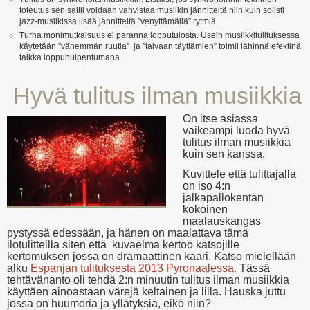
toteutus sen sallii voidaan vahvistaa musiikin jännitteitä niin kuin solisti
jazz-musiikissa lisää jännitteitä ”venyttämällä” rytmiä.
Turha monimutkaisuus ei paranna lopputulosta. Usein musiikkitulituksessa
käytetään ”vähemmän ruutia” ja ”taivaan täyttämien” toimii lähinnä efektinä
taikka loppuhuipentumana.
Hyvä tulitus ilman musiikkia
On itse asiassa
vaikeampi luoda hyvä
tulitus ilman musiikkia
kuin sen kanssa.
Kuvittele että tulittajalla
on iso 4:n
jalkapallokentän
kokoinen
maalauskangas
pystyssä edessään, ja hänen on maalattava tämä
ilotulitteilla siten että kuvaelma kertoo katsojille
kertomuksen jossa on dramaattinen kaari. Katso mielellään
alku
Espanjan tulituksesta 2013 Pyronaalessa.
Tässä
tehtävänanto oli tehdä 2:n minuutin tulitus ilman musiikkia
käyttäen ainoastaan värejä keltainen ja liila. Hauska juttu
jossa on huumoria ja yllätyksiä, eikö niin?