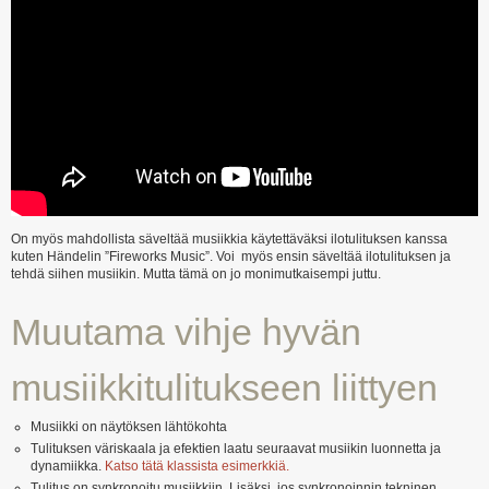
On myös mahdollista säveltää musiikkia käytettäväksi ilotulituksen kanssa
kuten Händelin ”Fireworks Music”. Voi myös ensin säveltää ilotulituksen ja
tehdä siihen musiikin. Mutta tämä on jo monimutkaisempi juttu.
Muutama vihje hyvän
musiikkitulitukseen liittyen
Musiikki on näytöksen lähtökohta
Tulituksen väriskaala ja efektien laatu seuraavat musiikin luonnetta ja
dynamiikka.
Katso tätä klassista esimerkkiä.
Tulitus on synkronoitu musiikkiin. Lisäksi, jos synkronoinnin tekninen