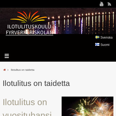
Svenska
Suomi
Ilotulitus on taidetta
Ilotulitus on taidetta
Ilotulitus on
vuosituhansi