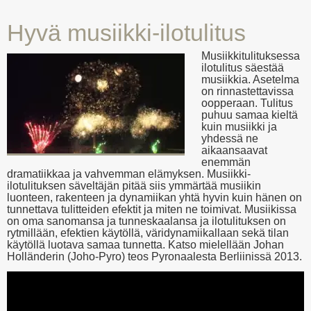
Hyvä musiikki-ilotulitus
Musiikkitulituksessa
ilotulitus säestää
musiikkia. Asetelma
on rinnastettavissa
oopperaan. Tulitus
puhuu samaa kieltä
kuin musiikki ja
yhdessä ne
aikaansaavat
enemmän
dramatiikkaa ja vahvemman elämyksen. Musiikki-
ilotulituksen säveltäjän pitää siis ymmärtää musiikin
luonteen, rakenteen ja dynamiikan yhtä hyvin kuin hänen on
tunnettava tulitteiden efektit ja miten ne toimivat. Musiikissa
on oma sanomansa ja tunneskaalansa ja ilotulituksen on
rytmillään, efektien käytöllä, väridynamiikallaan sekä tilan
käytöllä luotava samaa tunnetta. Katso mielellään Johan
Holländerin (Joho-Pyro) teos Pyronaalesta Berliinissä 2013.