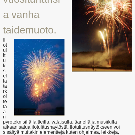
a vanha
taidemuoto.
Il
ot
ul
it
u
k
s
el
la
ta
rk
oi
te
ta
a
n
pyroteknisillä laitteilla, valaisulla, äänellä ja musiikilla
aikaan satua ilotulitusnäytöstä. Ilotulitusnäytökseen voi
sisältyä muitakin elementtejä kuten ohjelmaa, leikkejä,