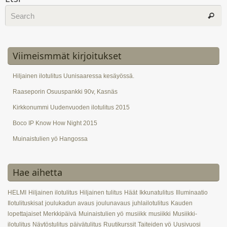
Viimeismmät kirjoitukset
Hiljainen ilotulitus Uunisaaressa kesäyössä.
Raaseporin Osuuspankki 90v, Kasnäs
Kirkkonummi Uudenvuoden ilotulitus 2015
Boco IP Know How Night 2015
Muinaistulien yö Hangossa
Hae aihetta
HELMI
Hiljainen ilotulitus
Hiljainen tulitus
Häät
Ikkunatulitus
Illuminaatio
Ilotulituskisat
joulukadun avaus
joulunavaus
juhlailotulitus
Kauden
lopettajaiset
Merkkipäivä
Muinaistulien yö
musiikk
musiikki
Musiikki-
ilotulitus
Näytöstulitus
päivätulitus
Ruutikurssit
Taiteiden yö
Uusivuosi