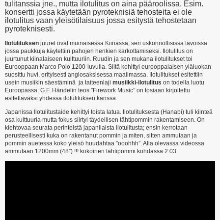
tulitanssia jne., mutta ilotulitus on aina pääroolissa. Esim.
konsertti jossa käytetään pyroteknisiä tehosteita ei ole
ilotulitus vaan yleisötilaisuus jossa esitystä tehostetaan
pyroteknisesti.
Ilotulituksen
juuret ovat muinaisessa Kiinassa, sen uskonnollisissa tavoissa
jossa paukkuja käytettiin pahojen henkien karkottamiseksi. Ilotulitus on
juurtunut kiinalaiseen kulttuuriin. Ruudin ja sen mukana ilotulitukset toi
Eurooppaan Marco Polo 1200-luvulla. Siitä kehittyi eurooppalaisen yläluokan
suosittu huvi, erityisesti anglosaksisessa maailmassa. Ilotulitukset esitettiin
usein musiikin säestäminä ja taiteenlaji
musiikki-ilotulitus
on todella luotu
Euroopassa. G.F. Händelin teos ”Firework Music” on tosiaan kirjoitettu
esitettäväksi yhdessä ilotulituksen kanssa.
Japanissa Ilotulitustaide kehittyi toista latua. Ilotulituksesta (Hanabi) tuli kiinteä
osa kulttuuria mutta fokus siirtyi täydellisen tähtipommin rakentamiseen. On
kiehtovaa seurata perinteistä japanilaista ilotulitusta; ensin kerrotaan
perusteellisesti kuka on rakentanut pommin ja miten, sitten ammutaan ja
pommin auetessa koko yleisö huudahtaa ”ooohhh”. Alla olevassa videossa
ammutaan 1200mm (48″) !!! kokoinen tähtipommi kohdassa 2:03