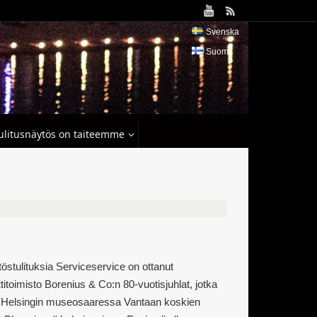
Svenska
Suomi
tulitusnäytös on taiteemme
stulituksia Serviceservice on ottanut
ttitoimisto Borenius & Co:n 80-vuotisjuhlat, jotka
, Helsingin museosaaressa Vantaan koskien