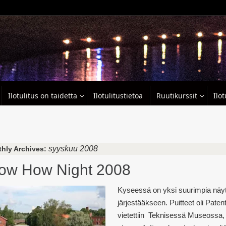
Ilotulitus on taidetta
Ilotulitustietoa
Ruutikurssit
Ilo
syyskuu 2008
hly Archives:
ow How Night 2008
Kyseessä on yksi suurimpia näytö
järjestääkseen. Puitteet oli Paten
vietettiin Teknisessä Museossa