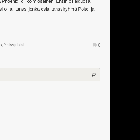
 Phoenix, oli kolmiosainen. Ensin oli alkuosa
i oli tulitanssi jonka esitti tanssiryhmä Polte, ja
s
Yritysjuhlat
,
0