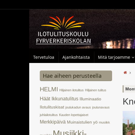
Tervetuloa
Ajankohtaista
Mitä tarjoamme
Hae aiheen perusteella
HELMI
Mont
Hiljainen ilotulitus
Hiljainen tulitus
Häät
Ikkunatulitus
Kn
Illuminaatio
Ilotulituskisat
joulukadun avaus
joulunavaus
juhlailotulitus
Kauden lopettajaiset
Merkkipäivä
Muinaistulien yö
musiikk
Musiikki-