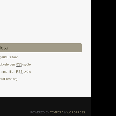
eta
rjaudu sisään
tikkeleiden
RSS
-syöte
ommenttien
RSS
-syöte
rdPress.org
POWERED BY
TEMPERA
&
WORDPRESS.