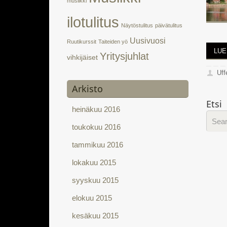
musiikki
ilotulitus
Näytöstulitus
päivätulitus
Uusivuosi
Ruutikurssit
Taiteiden yö
LUE
Yritysjuhlat
vihkijäiset
Uff
Arkisto
Etsi
heinäkuu 2016
toukokuu 2016
tammikuu 2016
lokakuu 2015
syyskuu 2015
elokuu 2015
kesäkuu 2015