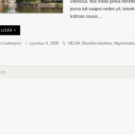
vieressä. Itse show jonka nimeltä
jossa tuli saapui veden yli, toiseks
kolmas osuus…
 LISÄÄ
e Cederqvist
syyskuu 8, 2008
HELMI
Musiikki-ilotulitus
Näytöstulitu
,
,