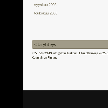
syyskuu 2008
toukokuu 2005
Ota yhteys
+358 50 62143 info@ilotulituskoulu.fi Pujottelukuja 4 027
Kauniainen Finland