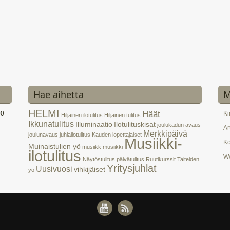
Hae aihetta
M
HELMI
Häät
00
Ki
Hiljainen ilotulitus
Hiljainen tulitus
Ikkunatulitus
Illuminaatio
Ilotulituskisat
joulukadun avaus
Ar
Merkkipäivä
joulunavaus
juhlailotulitus
Kauden lopettajaiset
Musiikki-
K
Muinaistulien yö
musiikk
musiikki
ilotulitus
Wo
Näytöstulitus
päivätulitus
Ruutikurssit
Taiteiden
Yritysjuhlat
Uusivuosi
vihkijäiset
yö