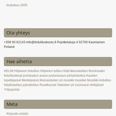
toukokuu 2005
Ota yhteys
+358 50 62143 info@ilotulituskoulu.fi Pujottelukuja 4 02700 Kauniainen
Finland
Hae aihetta
HELMI
Hiljainen ilotulitus
Hiljainen tulitus
Häät
Ikkunatulitus
Illuminaatio
Ilotulituskisat
joulukadun avaus
joulunavaus
juhlailotulitus
Kauden
lopettajaiset
Merkkipäivä
Muinaistulien yö
musiikk
musiikki
Musiikki-ilotulitus
Näytöstulitus
päivätulitus
Ruutikurssit
Taiteiden yö
Uusivuosi
vihkijäiset
Yritysjuhlat
Meta
Kirjaudu sisään