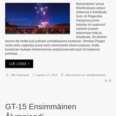
Muinaistulien yössä
Ilotulituskoulu ampui
yhteensä 4 ilotulitusta.
Isoin oli Plagenilla
Hangossa jonne
katsojia oli saapunut
sankoin joukoin
katsomaan tulta ja
ilotulitusta. Oli lämmin
kaunis ilta mutta tuuli puhalsi voimakkaanna luoteesta. Onneksi Plagen
ranta sekä Lappohja jossa myös ammuimme olivat suojassa, mutta
kuuleman mukaan Hankoniemen pohjoisrannalla tuuli oli haitannut
juhlintaa. …
LUE LISÄÄ
Uffe Cederqvist
syyskuu 15, 2015
Muinaistulien yö
,
Musiikki-ilotulitus
0
GT-15 Ensimmäinen