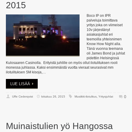
2015
Boco IP on IPR
palveluja toimittava
yritys joka on viimeiset
10v järjestänyt
asiakasjuhlat eri
teemoilla yhteisnimen
Know How Night alla.
Tänä vuonna teemana
oli James Bond ja juhlat
pidettiin Helsingissä
Kulosaaren Casinolla. Erityistä juhlille on myös ollut ilotulituksen rooli
monessa juhlassa. Kaksi ensimmäistä vuotta vieraat seurasivat mm
ilotulituksen SM kisoja,…
LUE LISÄÄ
0
Uffe Cederqvist
lokakuu 26, 2015
Musiikki-ilotulitus
,
Yritysjuhlat
Muinaistulien yö Hangossa