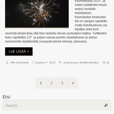
Kauniaisissa 2015 , ja
niiden päätteeksi koulu
ampui musiikki-
ilotulituksen.
Kauniaisten keskustan
tila on sangen rajoitettu
mutta Ilotulituskoulu sai
käyttää sekä torin
viereistä tyhjää tilaa että tilan laidalla olevan purkutalon kattoa. Tulitteiden
koko rajoitettiin 2,5″ ja paljon vaivaa pantiin sävellykseen ja melun
minimointiin käyttämällä runsaasti pieniä miinoja, tulivuoria…
LUE LISÄÄ
0
Uffe Cederqvist
joulukuu 7, 2014
joulunavaus
,
Musiikki-ilotulitus
1
2
3
4
Etsi