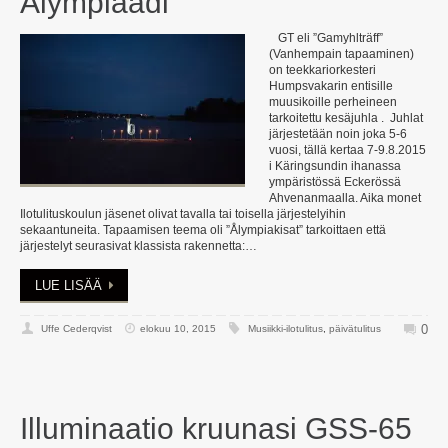
Ålympiaadi
GT eli ”Gamyhlträff”
(Vanhempain tapaaminen)
on teekkariorkesteri
Humpsvakarin entisille
muusikoille perheineen
tarkoitettu kesäjuhla . Juhlat
järjestetään noin joka 5-6
vuosi, tällä kertaa 7-9.8.2015
i Käringsundin ihanassa
ympäristössä Eckerössä
Ahvenanmaalla. Aika monet
Ilotulituskoulun jäsenet olivat tavalla tai toisella järjestelyihin
sekaantuneita. Tapaamisen teema oli ”Ålympiakisat” tarkoittaen että
järjestelyt seurasivat klassista rakennetta:…
LUE LISÄÄ
0
Uffe Cederqvist
elokuu 10, 2015
Musiikki-ilotulitus
,
päivätulitus
Illuminaatio kruunasi GSS-65