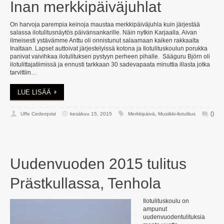
Inan merkkipäiväjuhlat
On harvoja parempia keinoja maustaa merkkipäiväjuhla kuin järjestää
salassa ilotulitusnäytös päivänsankarille. Näin nytkin Karjaalla. Aivan
ilmeisesti ystävämme Anttu oli onnistunut salaamaan kaiken rakkaalta
Inaltaan. Lapset auttoivat järjestelyissä kotona ja Ilotulituskoulun porukka
panivat vaivihkaa ilotulituksen pystyyn perheen pihalle. Sääguru Björn oli
ilotulittajatiimissä ja ennusti tarkkaan 30 sadevapaata minuttia illasta jotka
tarvittiin…
LUE LISÄÄ
0
Uffe Cederqvist
kesäkuu 15, 2015
Merkkipäivä
,
Musiikki-ilotulitus
Uudenvuoden 2015 tulitus
Prästkullassa, Tenhola
Ilotulituskoulu on
ampunut
uudenvuodentulituksia