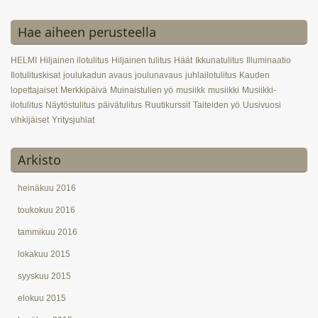
Hae aiheen perusteella
HELMI
Hiljainen ilotulitus
Hiljainen tulitus
Häät
Ikkunatulitus
Illuminaatio
Ilotulituskisat
joulukadun avaus
joulunavaus
juhlailotulitus
Kauden
lopettajaiset
Merkkipäivä
Muinaistulien yö
musiikk
musiikki
Musiikki-
ilotulitus
Näytöstulitus
päivätulitus
Ruutikurssit
Taiteiden yö
Uusivuosi
vihkijäiset
Yritysjuhlat
Arkisto
heinäkuu 2016
toukokuu 2016
tammikuu 2016
lokakuu 2015
syyskuu 2015
elokuu 2015