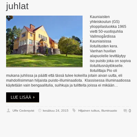
juhlat
Kauniaisten
yhteiskoulun (GS)
ylioppilasluokka 1965
vietti 50-vuotisjuhlia
Vallmogårdissa
Kauniaisissa
ilotulitusten kera.
Vanhan huvilan
alapuolelle levittäytyy
iso puisto joka on sopiva
ilotulitusnäytökselle.
Ilotulittaja Pio oli
mukana juhlissa ja päätti että tässä tulee kokeilla jotain aivan uutta, eli
mahdollisimman hiljaista puisto-illuminaatiota. Klassisessa illuminaatiossa
käytetään vain bengaalitulia, suihkuja ja tulitteita joissa ei mikään…
LUE LISÄÄ
0
Uffe Cederqvist
kesäkuu 24, 2015
Hiljainen tulitus
,
Illuminaatio