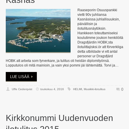
Raaseporin Osuuspankki
vietti 90v juhliansa
Kasnäsissa juhlallisuuksin,
päivällisin ja
ilotulitusnäytöksin.
Hankkeen toteuttamiseksi
koulutimme joukon henkilöitä
Dragsfjärdin HOBK;sta
ilotulittajisksi.ör att förverkliga
detta utbildade vi ett antal
personer ur Dragsfjärd
HOBK att arbeta som fyrverkare, ja tulitus oli heidän diplomityönsä.
Lopputulos oli mitä mainioin, ja vain yksi pommi jäi lähtemättä. Torvi ja…
LUE LISÄÄ
0
Uffe Cederqvist
toukokuu 4, 2016
HELMI
,
Musiikki-ilotulitus
Kirkkonummi Uudenvuoden