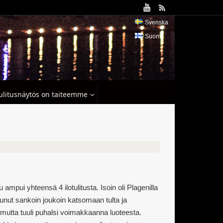
Svenska
Suomi
tulitusnäytös on taiteemme
 ampui yhteensä 4 ilotulitusta. Isoin oli Plagenilla
unut sankoin joukoin katsomaan tulta ja
ta mutta tuuli puhalsi voimakkaanna luoteesta.