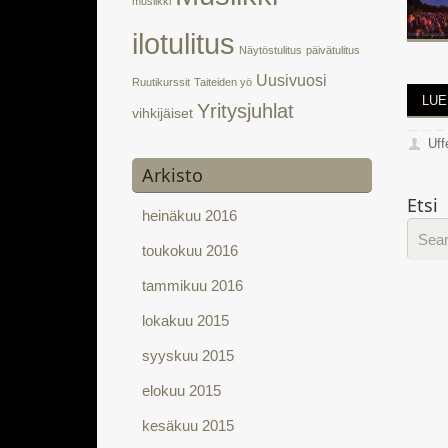
musiikki
ilotulitus
Näytöstulitus
päivätulitus
Uusivuosi
Ruutikurssit
Taiteiden yö
LUE
Yritysjuhlat
vihkijäiset
Uff
Arkisto
Etsi
heinäkuu 2016
toukokuu 2016
tammikuu 2016
lokakuu 2015
syyskuu 2015
elokuu 2015
kesäkuu 2015