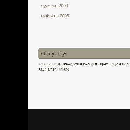
syyskuu 2008
toukokuu 2005
Ota yhteys
+358 50 62143 info@ilotulituskoulu.fi Pujottelukuja 4 027
Kauniainen Finland