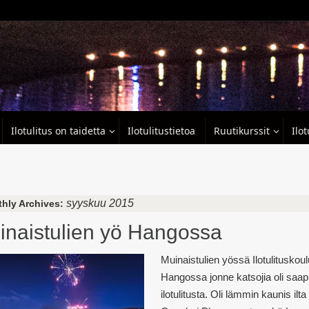
Ilotulitus on taidetta
Ilotulitustietoa
Ruutikurssit
Ilo
syyskuu 2015
hly Archives:
inaistulien yö Hangossa
Muinaistulien yössä Ilotulituskoulu
Hangossa jonne katsojia oli saap
ilotulitusta. Oli lämmin kaunis il