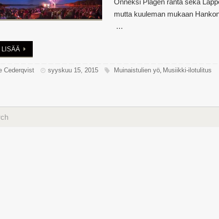
Onneksi Plagen ranta sekä Lapp
mutta kuuleman mukaan Hankonieme
…
 LISÄÄ
e Cederqvist
syyskuu 15, 2015
Muinaistulien yö
Musiikki-ilotulitus
,