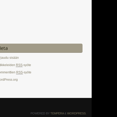
eta
rjaudu sisään
tikkeleiden
RSS
-syöte
ommenttien
RSS
-syöte
rdPress.org
POWERED BY
TEMPERA
&
WORDPRESS.