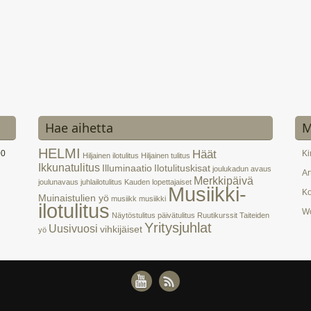
Hae aihetta
M
HELMI
Häät
00
Ki
Hiljainen ilotulitus
Hiljainen tulitus
Ikkunatulitus
Illuminaatio
Ilotulituskisat
joulukadun avaus
Ar
Merkkipäivä
joulunavaus
juhlailotulitus
Kauden lopettajaiset
Musiikki-
K
Muinaistulien yö
musiikk
musiikki
ilotulitus
Wo
Näytöstulitus
päivätulitus
Ruutikurssit
Taiteiden
Yritysjuhlat
Uusivuosi
vihkijäiset
yö