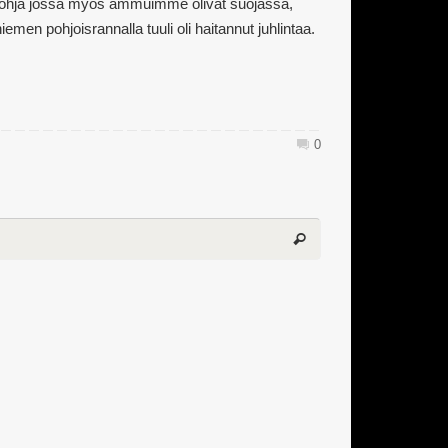
ohja jossa myös ammuimme olivat suojassa,
n pohjoisrannalla tuuli oli haitannut juhlintaa.
0