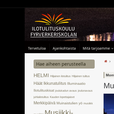
Tervetuloa
Ajankohtaista
Mitä tarjoamme
Hae aiheen perusteella
HELMI
Mont
Hiljainen ilotulitus
Hiljainen tulitus
Häät
Ikkunatulitus
Mu
Illuminaatio
Ilotulituskisat
joulukadun avaus
joulunavaus
juhlailotulitus
Kauden lopettajaiset
Merkkipäivä
Muinaistulien yö
musiikk
Musiikki-