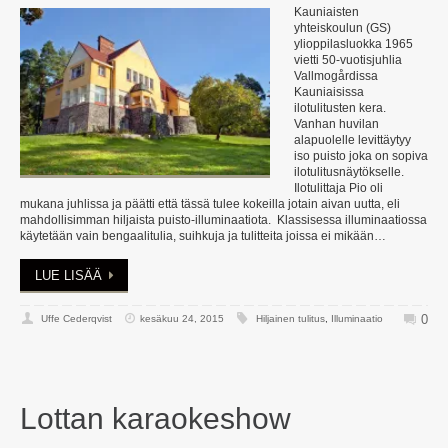
Kauniaisten
yhteiskoulun (GS)
ylioppilasluokka 1965
vietti 50-vuotisjuhlia
Vallmogårdissa
Kauniaisissa
ilotulitusten kera.
Vanhan huvilan
alapuolelle levittäytyy
iso puisto joka on sopiva
ilotulitusnäytökselle.
Ilotulittaja Pio oli
mukana juhlissa ja päätti että tässä tulee kokeilla jotain aivan uutta, eli
mahdollisimman hiljaista puisto-illuminaatiota. Klassisessa illuminaatiossa
käytetään vain bengaalitulia, suihkuja ja tulitteita joissa ei mikään…
LUE LISÄÄ
0
Uffe Cederqvist
kesäkuu 24, 2015
Hiljainen tulitus
,
Illuminaatio
Lottan karaokeshow