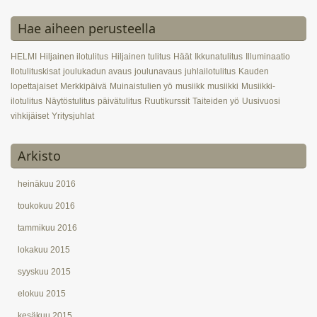
Hae aiheen perusteella
HELMI
Hiljainen ilotulitus
Hiljainen tulitus
Häät
Ikkunatulitus
Illuminaatio
Ilotulituskisat
joulukadun avaus
joulunavaus
juhlailotulitus
Kauden
lopettajaiset
Merkkipäivä
Muinaistulien yö
musiikk
musiikki
Musiikki-
ilotulitus
Näytöstulitus
päivätulitus
Ruutikurssit
Taiteiden yö
Uusivuosi
vihkijäiset
Yritysjuhlat
Arkisto
heinäkuu 2016
toukokuu 2016
tammikuu 2016
lokakuu 2015
syyskuu 2015
elokuu 2015
kesäkuu 2015