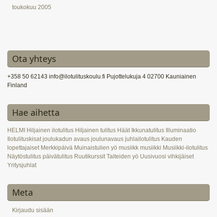
toukokuu 2005
Ota yhteys
+358 50 62143 info@ilotulituskoulu.fi Pujottelukuja 4 02700 Kauniainen
Finland
Hae aihetta
HELMI
Hiljainen ilotulitus
Hiljainen tulitus
Häät
Ikkunatulitus
Illuminaatio
Ilotulituskisat
joulukadun avaus
joulunavaus
juhlailotulitus
Kauden
lopettajaiset
Merkkipäivä
Muinaistulien yö
musiikk
musiikki
Musiikki-ilotulitus
Näytöstulitus
päivätulitus
Ruutikurssit
Taiteiden yö
Uusivuosi
vihkijäiset
Yritysjuhlat
Meta
Kirjaudu sisään