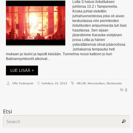
Lotta S halusi ilotulituksen
juhliinsa 15.2 i Tampereella.
Koska juhlat vietettiin
juhlahuoneistossa joka oli aivan
keskustassa niin perinteisten
ilotulitusten ampumisesta tuli liian
haastavaa. Sen sijaan
järjestimme Karaoke-esityksen
jossa Lotta ja hänen
ystävättärensä olivat pääroolissa.
Juhlakansa tempautui heti
mukaan ja lauloi ja taputti käsiään. Tunnelma nousi kattoon jo kun
Batmansymboolit alkoivat…
LUE LISÄÄ
Uffe Cederqvist
helmikuu 16, 2014
HELMI
,
Ikkunatulitus
,
Illuminaatio
0
Etsi