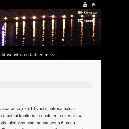
Svenska
Suomi
tulitusnäytös on taiteemme
ävaarassa joka 10-vuotisjuhliinsa halusi
uus tapahtui konttorirakennuksen ruokasalissa,
jotka ulottuivat aina maantasosta 6:nteen