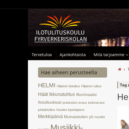
Tervetuloa
Ajankohtaista
Mitä tarjoamme
T
Hae aiheen perusteella
HELMI
Tag 
Hiljainen ilotulitus
Hiljainen tulitus
Häät
Ikkunatulitus
He
Illuminaatio
Ilotulituskisat
joulukadun avaus
joulunavaus
juhlailotulitus
Kauden lopettajaiset
Merkkipäivä
Muinaistulien yö
musiikk
Musiikki-