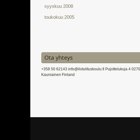
syyskuu 2008
toukokuu 2005
Ota yhteys
+358 50 62143 info@ilotulituskoulu.fi Pujottelukuja 4 027
Kauniainen Finland