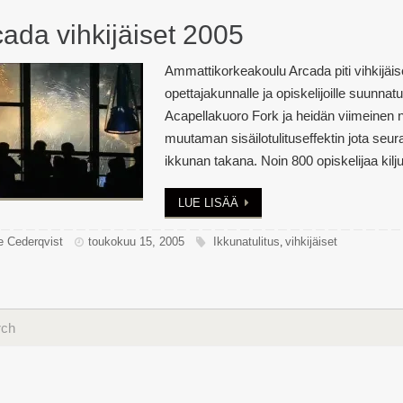
ada vihkijäiset 2005
Ammattikorkeakoulu Arcada piti vihkijäis
opettajakunnalle ja opiskelijoille suunna
Acapellakuoro Fork ja heidän viimeinen n
muutaman sisäilotulituseffektin jota seura
ikkunan takana. Noin 800 opiskelijaa kiljui
LUE LISÄÄ
e Cederqvist
toukokuu 15, 2005
Ikkunatulitus
vihkijäiset
,