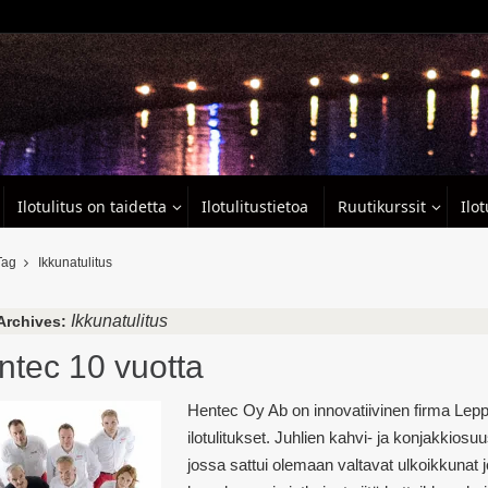
Ilotulitus on taidetta
Ilotulitustietoa
Ruutikurssit
Ilo
ag
Ikkunatulitus
Ikkunatulitus
Archives:
ntec 10 vuotta
Hentec Oy Ab on innovatiivinen firma Lepp
ilotulitukset. Juhlien kahvi- ja konjakkios
jossa sattui olemaan valtavat ulkoikkunat 