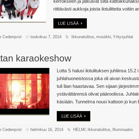
kerrokseen ja jatkuivat siitä kattoikkunaksi
riittävästi aukkoja joista ilotulitteita voitii
LUE LISÄÄ
e Cederqvist
toukokuu 7, 2014
Ikkunatulitus
musiikki
Yritysjuhlat
,
,
ttan karaokeshow
Lotta S halusi ilotulituksen juhliinsa 15.2 
juhlahuoneistossa joka oli aivan keskusta
tuli liian haastavaa. Sen sijaan järjesti
ystävättärensä olivat pääroolissa. Juhlak
käsiään. Tunnelma nousi kattoon jo kun
LUE LISÄÄ
e Cederqvist
helmikuu 16, 2014
HELMI
Ikkunatulitus
Illuminaatio
,
,