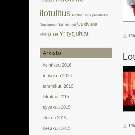
musiikki
ilotulitus
Näytöstulitus
päivätulitus
Uusivuosi
Ruutikurssit
Taiteiden yö
Yritysjuhlat
vihkijäiset
Uff
Arkisto
Lo
heinäkuu 2016
toukokuu 2016
tammikuu 2016
lokakuu 2015
syyskuu 2015
elokuu 2015
Uff
kesäkuu 2015