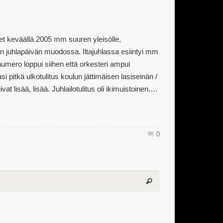
et keväällä 2005 mm suuren yleisölle,
tun juhlapäivän muodossa. Iltajuhlassa esiintyi mm
umero loppui siihen että orkesteri ampui
si pitkä ulkotulitus koulun jättimäisen lasiseinän /
vat lisää, lisää. Juhlailotulitus oli ikimuistoinen.…
0