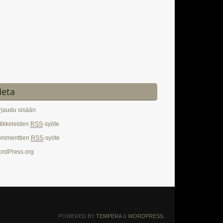
eta
rjaudu sisään
tikkeleiden
RSS
-syöte
ommenttien
RSS
-syöte
rdPress.org
POWERED BY
TEMPERA
&
WORDPRESS.