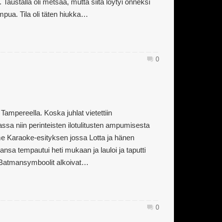
. Taustalla oli metsää, mutta siitä löytyi onneksi
n ampua. Tila oli täten hiukka…
0
i Tampereella. Koska juhlat vietettiin
ssa niin perinteisten ilotulitusten ampumisesta
mme Karaoke-esityksen jossa Lotta ja hänen
ansa tempautui heti mukaan ja lauloi ja taputti
 Batmansymboolit alkoivat…
0