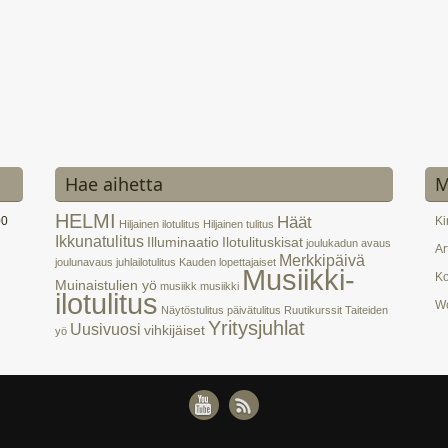
Hae aihetta
M
HELMI
Häät
00
Ki
Hiljainen ilotulitus
Hiljainen tulitus
Ikkunatulitus
Illuminaatio
Ilotulituskisat
joulukadun avaus
Ar
Merkkipäivä
joulunavaus
juhlailotulitus
Kauden lopettajaiset
Musiikki-
K
Muinaistulien yö
musiikk
musiikki
ilotulitus
Wo
Näytöstulitus
päivätulitus
Ruutikurssit
Taiteiden
Yritysjuhlat
Uusivuosi
vihkijäiset
yö