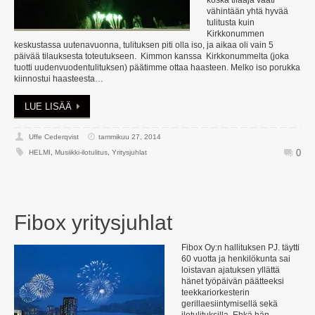
koska tilaaja vaati
vähintään yhtä hyvää
tulitusta kuin
Kirkkonummen
keskustassa uutenavuonna, tulituksen piti olla iso, ja aikaa oli vain 5
päivää tilauksesta toteutukseen. Kimmon kanssa Kirkkonummelta (joka
tuotti uudenvuodentulituksen) päätimme ottaa haasteen. Melko iso porukka
kiinnostui haasteesta…
LUE LISÄÄ
Uffe Cederqvist
tammikuu 27, 2014
0
HELMI
,
Musiikki-ilotulitus
,
Yritysjuhlat
Fibox yritysjuhlat
Fibox Oy:n hallituksen PJ. täytti
60 vuotta ja henkilökunta sai
loistavan ajatuksen yllättä
hänet työpäivän päätteeksi
teekkariorkesterin
gerillaesiintymisellä sekä