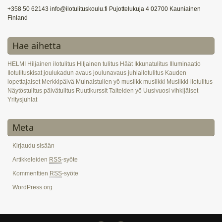
+358 50 62143 info@ilotulituskoulu.fi Pujottelukuja 4 02700 Kauniainen
Finland
Hae aihetta
HELMI
Hiljainen ilotulitus
Hiljainen tulitus
Häät
Ikkunatulitus
Illuminaatio
Ilotulituskisat
joulukadun avaus
joulunavaus
juhlailotulitus
Kauden
lopettajaiset
Merkkipäivä
Muinaistulien yö
musiikk
musiikki
Musiikki-ilotulitus
Näytöstulitus
päivätulitus
Ruutikurssit
Taiteiden yö
Uusivuosi
vihkijäiset
Yritysjuhlat
Meta
Kirjaudu sisään
Artikkeleiden
RSS
-syöte
Kommenttien
RSS
-syöte
WordPress.org