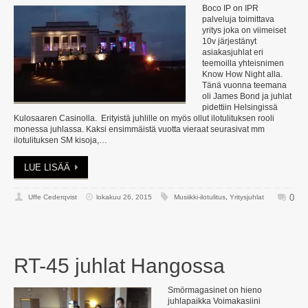
Boco IP on IPR
palveluja toimittava
yritys joka on viimeiset
10v järjestänyt
asiakasjuhlat eri
teemoilla yhteisnimen
Know How Night alla.
Tänä vuonna teemana
oli James Bond ja juhlat
pidettiin Helsingissä
Kulosaaren Casinolla. Erityistä juhlille on myös ollut ilotulituksen rooli
monessa juhlassa. Kaksi ensimmäistä vuotta vieraat seurasivat mm
ilotulituksen SM kisoja,…
LUE LISÄÄ
0
Uffe Cederqvist
lokakuu 26, 2015
Musiikki-ilotulitus
,
Yritysjuhlat
RT-45 juhlat Hangossa
Smörmagasinet on hieno
juhlapaikka Voimakasiini