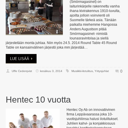
(Smörmagasinet) on
laiturinkärjelle rakennettu vanha
ihana kivirakennus 1910-luvulta,
ajoilta jolloin voinvienti oli
Suomelle tärkeä asia. Tänään
paikalla miehemme Hangossa
Anders Augustson pitää
Smörmagasinet- nimistä
lounasravintolaa ja siellä
järjestetään monta juhlaa. Niin myös 24.5. 2014 Round Table 45 Round
Table on kansainvälinen järjestö joka mm järjestää…
LUE LISÄÄ
0
Uffe Cederqvist
kesäkuu 3, 2014
Musiikki-ilotulitus
,
Yritysjuhlat
Hentec 10 vuotta
Hentec Oy Ab on innovatiivinen
firma Leppävaarassa joka 10-
vuotisjuhliinsa halusi ilotulitukset.
Juhlien kahvi- ja konjakkiosuus