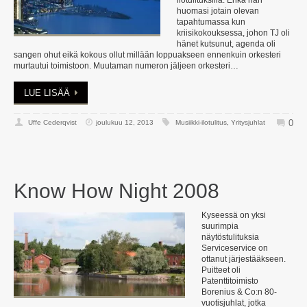
ilotulituksilla. Ehkä hän
huomasi jotain olevan
tapahtumassa kun
kriisikokouksessa, johon TJ oli
hänet kutsunut, agenda oli
sangen ohut eikä kokous ollut millään loppuakseen ennenkuin orkesteri
murtautui toimistoon. Muutaman numeron jäljeen orkesteri…
LUE LISÄÄ
0
Uffe Cederqvist
joulukuu 12, 2013
Musiikki-ilotulitus
,
Yritysjuhlat
Know How Night 2008
Kyseessä on yksi
suurimpia
näytöstulituksia
Serviceservice on
ottanut järjestääkseen.
Puitteet oli
Patenttitoimisto
Borenius & Co:n 80-
vuotisjuhlat, jotka