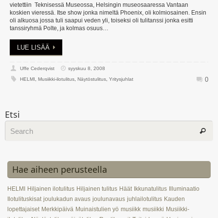
vietettiin Teknisessä Museossa, Helsingin museosaaressa Vantaan
koskien vieressä. Itse show jonka nimeltä Phoenix, oli kolmiosainen. Ensin
oli alkuosa jossa tuli saapui veden yli, toiseksi oli tulitanssi jonka esitti
tanssiryhmä Polte, ja kolmas osuus…
LUE LISÄÄ
Uffe Cederqvist
syyskuu 8, 2008
0
HELMI
,
Musiikki-ilotulitus
,
Näytöstulitus
,
Yritysjuhlat
Etsi
Hae aiheen perusteella
HELMI
Hiljainen ilotulitus
Hiljainen tulitus
Häät
Ikkunatulitus
Illuminaatio
Ilotulituskisat
joulukadun avaus
joulunavaus
juhlailotulitus
Kauden
lopettajaiset
Merkkipäivä
Muinaistulien yö
musiikk
musiikki
Musiikki-