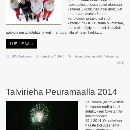
tapahtui konttorirakennuksen
ruokasalissa, jossa sattui olemaan
valtavat ulkoikkunat jotka ulottuivat
aina maantasosta 6:nteen
kerrokseen ja jatkuivat siitä
kattoikkunaksi. Taustalla oli metsää,
mutta siitä löytyi onneksi riittävästi
aukkoja joista ilotulitteita voitiin ampua. Tila oli täten hiukka…
LUE LISÄÄ
Uffe Cederqvist
toukokuu 7, 2014
Ikkunatulitus
,
musiikki
,
Yritysjuhlat
0
Talvirieha Peuramaalla 2014
Peuramaa (hiihtokeskus
Kirkkonummella) tilasi
ilotulituksen Skystar:ilta
talviriehaansa
25.1.2014. Oli erityinen
haaste toteuttaa tämä