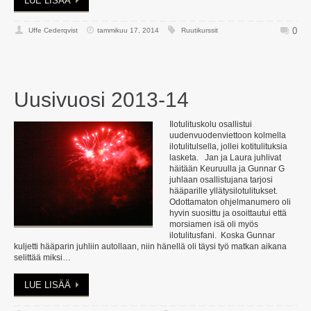
LUE LISÄÄ
0
Uffe Cederqvist
tammikuu 17, 2014
Ruutikurssit
Uusivuosi 2013-14
Ilotulituskolu osallistui
uudenvuodenviettoon kolmella
ilotulitulsella, jollei kotitulituksia
lasketa. Jan ja Laura juhlivat
häitään Keuruulla ja Gunnar G
juhlaan osallistujana tarjosi
hääparille yllätysilotulitukset.
Odottamaton ohjelmanumero oli
hyvin suosittu ja osoittautui että
morsiamen isä oli myös
ilotulitusfani. Koska Gunnar
kuljetti hääparin juhliin autollaan, niin hänellä oli täysi työ matkan aikana
selittää miksi…
LUE LISÄÄ