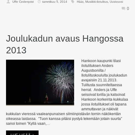
Uffe Cederqvist
tammikuu 5, 2014
Häät
,
Musiikki-ilotulitus
,
Uusivuosi
0
Joulukadun avaus Hangossa
2013
Hankoon kaupunki tilasi
ilotulituksen Anders
Augustsonilta /
Ilotulituskoululta joulukadun
avajaisiin 21.11.2013.
Tulitusta suunniteltaessa
herrat. Anders ja Uffe
seisoivat torilla ja katsoivat
Hankoon korkeinta kukkulaa
jossa ilotulitukset oli tapana
ammuttavan ja näkivät
kukkulan vieressä vaaleanpunaisen silmiinpistävän tornin näkökentän
oikeassa laidassa. ”Tuon kanssa pitäisi pystyä tekemään jotain suurta”
sanoi toinen ”Kyllä vaan,…