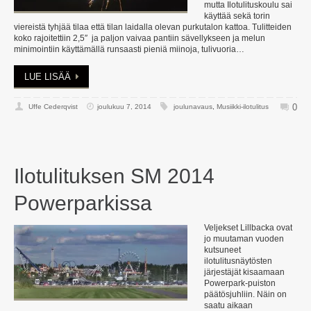
mutta Ilotulituskoulu sai
käyttää sekä torin
viereistä tyhjää tilaa että tilan laidalla olevan purkutalon kattoa. Tulitteiden
koko rajoitettiin 2,5″ ja paljon vaivaa pantiin sävellykseen ja melun
minimointiin käyttämällä runsaasti pieniä miinoja, tulivuoria…
LUE LISÄÄ
0
Uffe Cederqvist
joulukuu 7, 2014
joulunavaus
,
Musiikki-ilotulitus
Ilotulituksen SM 2014
Powerparkissa
Veljekset Lillbacka ovat
jo muutaman vuoden
kutsuneet
ilotulitusnäytösten
järjestäjät kisaamaan
Powerpark-puiston
päätösjuhliin. Näin on
saatu aikaan