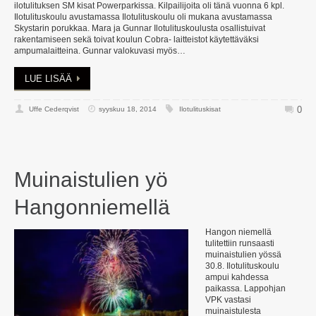
ilotulituksen SM kisat Powerparkissa. Kilpailijoita oli tänä vuonna 6 kpl.
Ilotulituskoulu avustamassa Ilotulituskoulu oli mukana avustamassa
Skystarin porukkaa. Mara ja Gunnar Ilotulituskoulusta osallistuivat
rakentamiseen sekä toivat koulun Cobra- laitteistot käytettäväksi
ampumalaitteina. Gunnar valokuvasi myös…
LUE LISÄÄ
0
Uffe Cederqvist
syyskuu 18, 2014
Ilotulituskisat
Muinaistulien yö
Hangonniemellä
Hangon niemellä
tulitettiin runsaasti
muinaistulien yössä
30.8. Ilotulituskoulu
ampui kahdessa
paikassa. Lappohjan
VPK vastasi
muinaistulesta