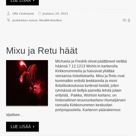
LUE LISÄÄ
Uffe Cederqvist
joulukuu 16, 2013
0
joulukadun avaus
,
Musiikki-ilotulitus
Mixu ja Retu häät
Michaela ja Fredrik olivat päättäneet viettää
häänsä 7.12.1213 Wohls:in kartanolla
Kirkkonummella ja halusivat yllättää
vieraansa ilotulituksella. Mixu ja Retu ovat
kummatkin entistä teekkareita ja moni
Ilotulituskoulussa tuntevat heidät, joten
ryhmässä oli tiettyä painetta tehdä jotain
erityistä.. Paikka, Wohlsin kartano, on
historiallinen kruununkartano Humaljärven
rannalla Kirkkonummen keskustan
pohjoispuolella. Kartanon päärakennus
sijaitsee…
LUE LISÄÄ