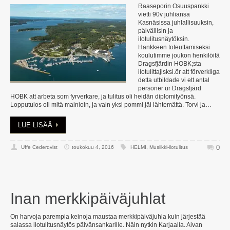
Raaseporin Osuuspankki
vietti 90v juhliansa
Kasnäsissa juhlallisuuksin,
päivällisin ja
ilotulitusnäytöksin.
Hankkeen toteuttamiseksi
koulutimme joukon henkilöitä
Dragsfjärdin HOBK;sta
ilotulittajisksi.ör att förverkliga
detta utbildade vi ett antal
personer ur Dragsfjärd
HOBK att arbeta som fyrverkare, ja tulitus oli heidän diplomityönsä.
Lopputulos oli mitä mainioin, ja vain yksi pommi jäi lähtemättä. Torvi ja…
LUE LISÄÄ
0
Uffe Cederqvist
toukokuu 4, 2016
HELMI
,
Musiikki-ilotulitus
Inan merkkipäiväjuhlat
On harvoja parempia keinoja maustaa merkkipäiväjuhla kuin järjestää
salassa ilotulitusnäytös päivänsankarille. Näin nytkin Karjaalla. Aivan