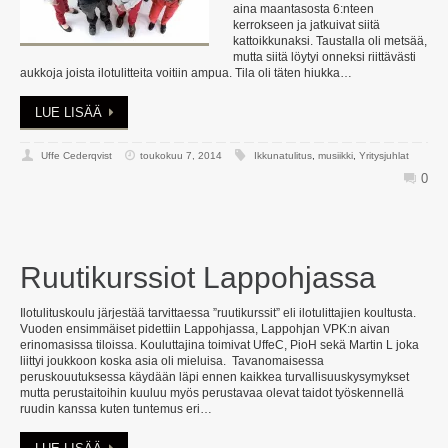
aina maantasosta 6:nteen
kerrokseen ja jatkuivat siitä
kattoikkunaksi. Taustalla oli metsää,
mutta siitä löytyi onneksi riittävästi
aukkoja joista ilotulitteita voitiin ampua. Tila oli täten hiukka…
LUE LISÄÄ
Uffe Cederqvist
toukokuu 7, 2014
Ikkunatulitus
,
musiikki
,
Yritysjuhlat
0
Ruutikurssiot Lappohjassa
Ilotulituskoulu järjestää tarvittaessa ”ruutikurssit” eli ilotulittajien koultusta.
Vuoden ensimmäiset pidettiin Lappohjassa, Lappohjan VPK:n aivan
erinomasissa tiloissa. Kouluttajina toimivat UffeC, PioH sekä Martin L joka
liittyi joukkoon koska asia oli mieluisa. Tavanomaisessa
peruskouutuksessa käydään läpi ennen kaikkea turvallisuuskysymykset
mutta perustaitoihin kuuluu myös perustavaa olevat taidot työskennellä
ruudin kanssa kuten tuntemus eri…