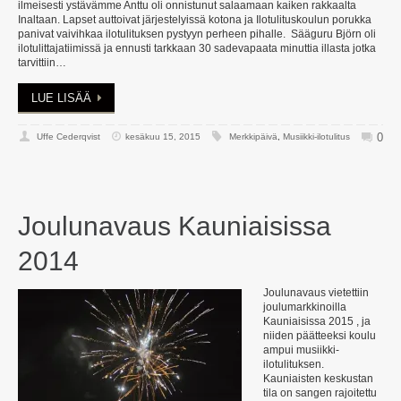
ilmeisesti ystävämme Anttu oli onnistunut salaamaan kaiken rakkaalta
Inaltaan. Lapset auttoivat järjestelyissä kotona ja Ilotulituskoulun porukka
panivat vaivihkaa ilotulituksen pystyyn perheen pihalle. Sääguru Björn oli
ilotulittajatiimissä ja ennusti tarkkaan 30 sadevapaata minuttia illasta jotka
tarvittiin…
LUE LISÄÄ
0
Uffe Cederqvist
kesäkuu 15, 2015
Merkkipäivä
,
Musiikki-ilotulitus
Joulunavaus Kauniaisissa
2014
Joulunavaus vietettiin
joulumarkkinoilla
Kauniaisissa 2015 , ja
niiden päätteeksi koulu
ampui musiikki-
ilotulituksen.
Kauniaisten keskustan
tila on sangen rajoitettu