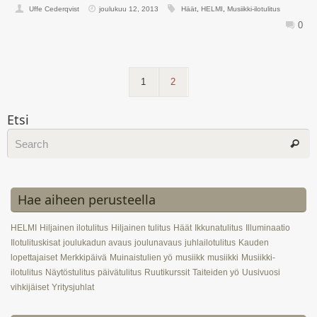
Uffe Cederqvist
joulukuu 12, 2013
Häät
,
HELMI
,
Musiikki-ilotulitus
0
1
2
Etsi
Hae aiheen perusteella
HELMI
Hiljainen ilotulitus
Hiljainen tulitus
Häät
Ikkunatulitus
Illuminaatio
Ilotulituskisat
joulukadun avaus
joulunavaus
juhlailotulitus
Kauden
lopettajaiset
Merkkipäivä
Muinaistulien yö
musiikk
musiikki
Musiikki-
ilotulitus
Näytöstulitus
päivätulitus
Ruutikurssit
Taiteiden yö
Uusivuosi
vihkijäiset
Yritysjuhlat