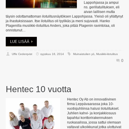
Lappohjassa ja ampui
ns. gerillatulituksen, eli
aivan laillisen mutta
täysin odottamattoman ilotulitusnäytöksen Lappohjassa. Yleisö oli yllättynyt
ja ihastuksissaan. Itse ilotulitus oli tyylikäs ja meni sujuvasti. Hanko
Plagenilla musiikki-ilotulitus Anders, joka pitää Plagenin ravintolaa, oli
onnistunut…
LUE LISÄÄ
Uffe Cederqvist
syyskuu 16, 2014
Muinaistulien yö
,
Musiikki-ilotulitus
0
Hentec 10 vuotta
Hentec Oy Ab on innovatiivinen
firma Leppävaarassa joka 10-
vuotisjuhliinsa halusi ilotulitukset.
Juhlien kahvi- ja konjakkiosuus
tapahtui konttorirakennuksen
ruokasalissa, jossa sattui olemaan
valtavat ulkoikkunat jotka ulottuivat