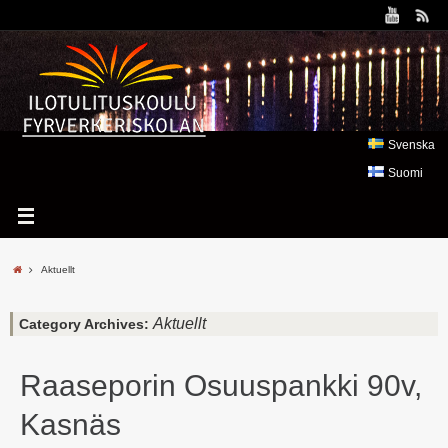
Svenska
Suomi
Aktuellt
Aktuellt
Category Archives:
Raaseporin Osuuspankki 90v,
Kasnäs